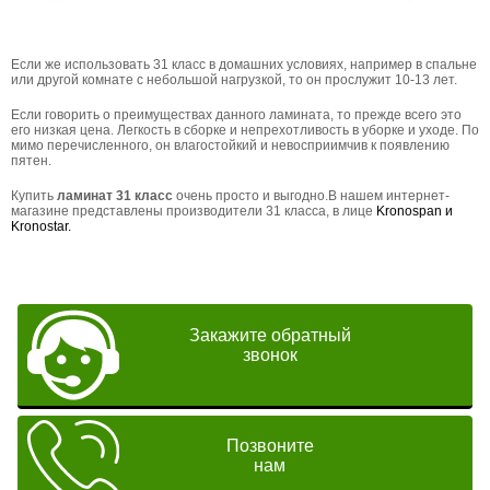
Если же использовать 31 класс в домашних условиях, например в спальне
или другой комнате с небольшой нагрузкой, то он прослужит 10-13 лет.
Если говорить о преимуществах данного ламината, то прежде всего это
его низкая цена. Легкость в сборке и непрехотливость в уборке и уходе. По
мимо перечисленного, он влагостойкий и невосприимчив к появлению
пятен.
Купить
ламинат 31 класс
очень просто и выгодно.В нашем интернет-
магазине представлены производители 31 класса, в лице
Kronospan и
Kronostar.
Закажите обратный
звонок
Позвоните
нам