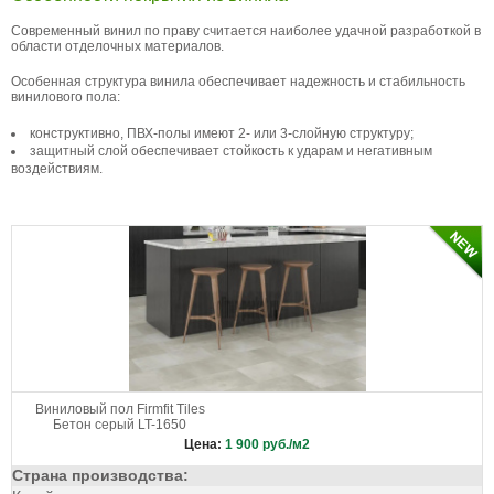
Серо-коричневый
Серо-синий
Серый
Современный винил по праву считается наиболее удачной разработкой в
Синий
Темно-коричневый
Темно-серый
области отделочных материалов.
Темный
Черно-белый
Черно-серый
Особенная структура винила обеспечивает надежность и стабильность
Черный
винилового пола:
конструктивно, ПВХ-полы имеют 2- или 3-слойную структуру;
защитный слой обеспечивает стойкость к ударам и негативным
воздействиям.
Виниловый пол Firmfit Tiles
Бетон серый LT-1650
Цена:
1 900
руб./м2
Страна производства: