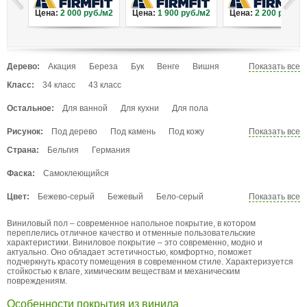
Цена:
2 000
руб./м2
Цена:
1 900
руб./м2
Цена:
2 200
руб./м
Дерево:
Акация
Береза
Бук
Венге
Вишня
Показать все
Вяз
Гевея
Груша
Дуб
Ель
Каштан
Класс:
34 класс
43 класс
Кедр
Клен
Лиственница
Махагон
Остальное:
Для ванной
Для кухни
Для пола
Мербау
Орех
Палисандр
Пекан
Сосна
Тик
Тис
Тополь
Черешня
Рисунок:
Под дерево
Под камень
Под кожу
Показать все
Эбеновое дерево
Яблоня
Ясень
Под мрамор
Под плитку
Под текстиль
Страна:
Бельгия
Германия
Фаска:
Самоклеющийся
Цвет:
Бежево-серый
Бежевый
Бело-серый
Показать все
Белый
Венге
Выбеленный
Голубой
Виниловый пол – современное напольное покрытие, в котором
Графит
Желто-зеленый
Желтый
Зеленый
переплелись отличное качество и отменные пользовательские
Золотистый
Коричневый
Кофейный
характеристики. Виниловое покрытие – это современно, модно и
актуально. Оно обладает эстетичностью, комфортно, поможет
Красно-коричневый
Красный
Малиновый
подчеркнуть красоту помещения в современном стиле. Характеризуется
стойкостью к влаге, химическим веществам и механическим
Натуральный
Розовый
Рыжий
повреждениям.
Светло-коричневый
Светло-серый
Светлый
Серебристый
Серо-коичневый
Особенности покрытия из винила