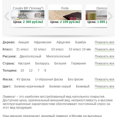
Creativ BR ("ёлочка")
Forte
Osmoze
Цена:
2 360
руб./м2
Цена:
2 109
руб./м2
Цена:
1 895
руб./м
Дерево:
Акация
Афромозия
Афцелия
Бамбук
Показать все
Береза
Бук
Венге
Верба
Вишня
Класс:
31 класс
32 класс
33 класс
33 класс 10 мм
Показать все
Вяз
Гикори
Граб
Груша
Дуб
34 класс
34 класс 12 мм
Рисунок:
Двухполосный
Многополосный
Показать все
Дуссие
Ель
Зебрано
Ироко
Каштан
Однополосный
Под камень
Под кожу
Страна:
Австрия
Беларусь
Бельгия
Германия
Показать все
Кедр
Кемпас
Кипари
Кипарис
Под мрамор
Под плитку
Художественный
Китай
Польша
Россия
Толщина:
10
12
7
8
Красное дерево
Красный дуб
Лапачо
Лиственница
Лоза
Магнолия
Махагон
Фаска:
4V фаска
U-образная фаска
Без фаски
Показать все
Мербау
Олива
Ольха
Орех
Осина
Микрофаска
С фаской
Цвет:
Бежево-коричневый
Бежево-серый
Бежевый
Показать все
Падук
Палисандр
Панга-панга
Пекан
Беленый
Белый
Белый глянец
Пиния
Сакупира
Секвойя
Сосна
Ламинат – это наиболее востребованный вид напольного покрытия.
Белый с желтым
Венге
Выбеленный
Сукупира
Тигровое дерево
Тик
Тис
Доступная цена, оригинальный внешний вид, неприхотливость и высокие
Глянцевое серебро
Голубой
эксплуатационные характеристики обеспечивают постоянный спрос на
Хемлок
Хикори
Эбеновое дерево
этот вид продукции.
Дуб выбеленный
Дуб темно-желтый
Желтый
Яблоня
Ясень
Ятоба
Зеленый
Коричнево-рыжий
Наш магазин предлагает дешевый ламинат в Москве на выгодных