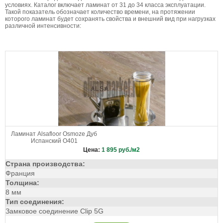
условиях. Каталог включает ламинат от 31 до 34 класса эксплуатации.
Коричнево-серый
Коричневый
Такой показатель обозначает количество времени, на протяжении
Красно-коричневый
Красный
Молочный
которого ламинат будет сохранять свойства и внешний вид при нагрузках
различной интенсивности:
Натуральный
Розовый
Рыжий
Светло-бежевый
Светло-бежевый с коричневым
Светло-желтый
Светло-коричневый
Светло-серый
Светлый
Светлый венге
Серо-бежевый
Серо-белый
Серо-коричневый
Серобро
Серый
Серый глянец
Синий
Темно-бежевый
Темно-желтый
Темно-коричневый
Темно-серый
Темный
Темный венге
Черно-белый
Черно-серый
Черный
Ламинат Alsafloor Osmoze Дуб
Черный глянец
Черный с желтым
Испанский О401
Ярко-желтый
Цена:
1 895
руб./м2
Страна производства:
Франция
Толщина:
8 мм
Тип соединения:
Замковое соединение Clip 5G