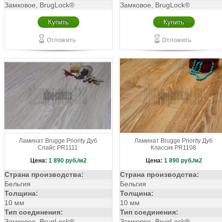
Замковое, BrugLock®
Замковое, BrugLock®
Купить
Купить
Отложить
Отложить
Ламинат Brugge Priority Дуб
Ламинат Brugge Priority Дуб
Спайс PR1111
Классик PR1108
Цена:
1 890
руб./м2
Цена:
1 890
руб./м2
Страна производства:
Страна производства:
Бельгия
Бельгия
Толщина:
Толщина:
10 мм
10 мм
Тип соединения:
Тип соединения:
Замковое, BrugLock®
Замковое, BrugLock®