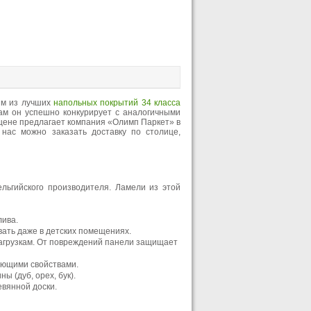
ним из лучших
напольных покрытий 34 класса
вам он успешно конкурирует с аналогичными
 цене предлагает компания «Олимп Паркет» в
 нас можно заказать доставку по столице,
ельгийского производителя. Ламели из этой
лива.
вать даже в детских помещениях.
нагрузкам. От повреждений панели защищает
ующими свойствами.
 (дуб, орех, бук).
евянной доски.