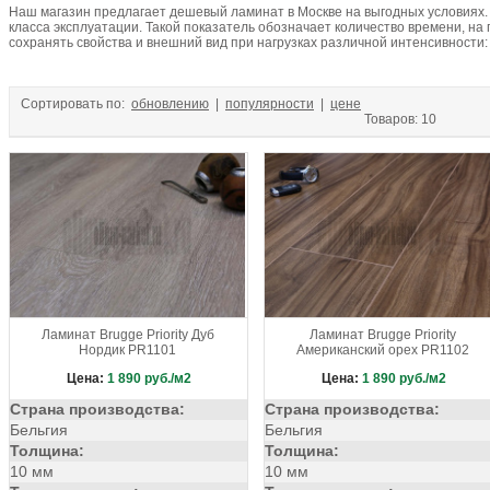
Наш магазин предлагает дешевый ламинат в Москве на выгодных условиях. 
Рыжий
Светло-бежевый
Светло-бежевый с коричневым
Све
класса эксплуатации. Такой показатель обозначает количество времени, на
Светло-коричневый
Светло-серый
Светлый
Светлый венге
сохранять свойства и внешний вид при нагрузках различной интенсивности:
Серо-белый
Серо-коричневый
Серобро
Серый
Серый гл
Темно-бежевый
Темно-желтый
Темно-коричневый
Темно-се
Сортировать по:
обновлению
|
популярности
|
цене
Темный венге
Черно-белый
Черно-серый
Черный
Черный
Товаров: 10
Ярко-желтый
Ламинат Brugge Priority Дуб
Ламинат Brugge Priority
Нордик PR1101
Американский орех PR1102
Цена:
1 890
руб./м2
Цена:
1 890
руб./м2
Страна производства:
Страна производства:
Бельгия
Бельгия
Толщина:
Толщина:
10 мм
10 мм