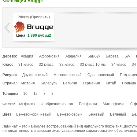
Коллекции Brugge
Priority (Приорити)
Цена:
1 890
руб./м2
Дерево:
Акация
Афромозия
Афцелия
Бамбук
Береза
Бук
Вяз
Гикори
Граб
Груша
Дуб
Дуссие
Ель
Зебран
Класс:
31 класс
32 класс
33 класс
33 класс 10 мм
34 класс
34
Кедр
Кемпас
Кипари
Кипарис
Красное дерево
Крас
Рисунок:
Двухполосный
Многополосный
Однополосный
Под каме
Лиственница
Лоза
Магнолия
Махагон
Мербау
Олив
Под мрамор
Под плитку
Художественный
Страна:
Австрия
Падук
Палисандр
Беларусь
Панга-панга
Бельгия
Германия
Пекан
Китай
Пиния
Польша
Сакупи
Сукупира
Тигровое дерево
Тик
Тис
Хемлок
Хикори
Толщина:
10
12
7
8
Ясень
Ятоба
Фаска:
4V фаска
U-образная фаска
Без фаски
Микрофаска
С ф
Цвет:
Бежево-коричневый
Бежево-серый
Бежевый
Беленый
Бе
Белый с желтым
Венге
Выбеленный
Глянцевое серебро
Ламинат – это наиболее востребованный вид напольного покрытия. Доступ
Дуб темно-желтый
Желтый
Зеленый
Коричнево-рыжий
К
неприхотливость и высокие эксплуатационные характеристики обеспечивают
Коричневый
Красно-коричневый
Красный
Молочный
Нат