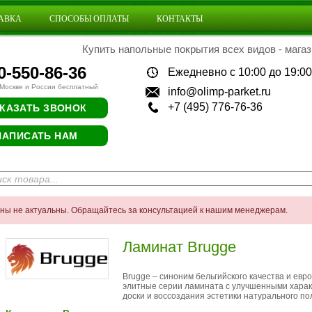
АВКА
СПОСОБЫ ОПЛАТЫ
КОНТАКТЫ
Купить напольные покрытия всех видов - магаз
0-550-86-36
Ежедневно с 10:00 до 19:00
 Москве и России бесплатный
info@olimp-parket.ru
+7 (495) 776-76-36
КАЗАТЬ ЗВОНОК
НАПИСАТЬ НАМ
ены не актуальны. Обращайтесь за консультацией к нашим менеджерам.
Ламинат Brugge
Brugge – синоним бельгийского качества и евр
элитные серии ламината с улучшенными харак
доски и воссоздания эстетики натурального по