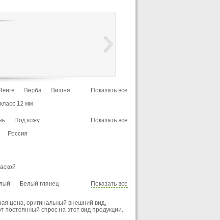
Венге
Верба
Вишня
Показать все
о
Ироко
Каштан
 класс 12 мм
ный дуб
Лапачо
нь
Под кожу
Показать все
а
Ольха
Орех
Осина
ра
Россия
Секвойя
Сосна
Эбеновое дерево
Яблоня
аской
лый
Белый глянец
Показать все
Голубой
Дуб выбеленный
ная цена, оригинальный внешний вид,
оричнево-серый
 постоянный спрос на этот вид продукции.
уральный
Розовый