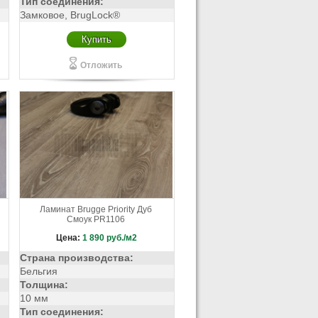
Тип соединения:
Замковое, BrugLock®
Купить
Отложить
Ламинат Brugge Priority Дуб
Смоук PR1106
Цена:
1 890
руб./м2
Страна производства:
Бельгия
Толщина:
10 мм
Тип соединения: