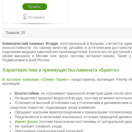
Купить
Отложить
Товаров: 10
Коммерческий ламинат Brugge
, изготовленный в Бельгии, считается од
износостойкости. По своему качеству, дизайну и эстетическим достоинст
изделиями ведущих европейских производителей. Купить его по доступной
своём магазине в Москве или через систему интернет-заказа. Также у
Подмосковью и всей России.
Характеристики и преимущества ламината «Брюгге»
В каталоге компании «Олимп Паркет»
представлена коллекция Priority б
коллекции:
Влагостойкие
, не утрачивают идеальной геометрии даже после про
Не выделяют вредных веществ в воздух, поэтому их можно использо
Отличаются высокой устойчивостью к статическим и динамическим 
защитное покрытие, содержащее оксид алюминия.
Обладают хорошим звукопоглощением и прекрасными теплоизолир
Предлагаются в нескольких изысканных оттенках природной древесины
Имеют фаски
, поэтому практически неотличимы от натуральной дер
Не требуют сложного ухода.
Обеспечены тридцатилетней гарантией.