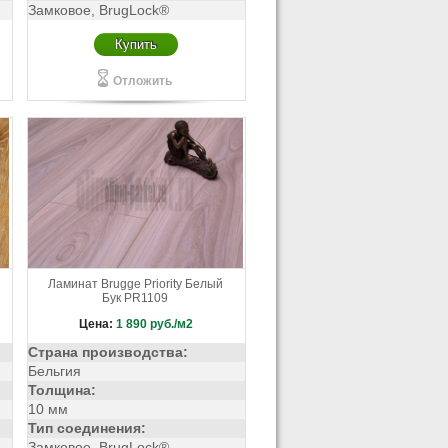
Замковое, BrugLock®
Купить
Отложить
Ламинат Brugge Priority Белый
Бук PR1109
Цена:
1 890
руб./м2
Страна производства:
Бельгия
Толщина:
10 мм
Тип соединения:
Замковое, BrugLock®