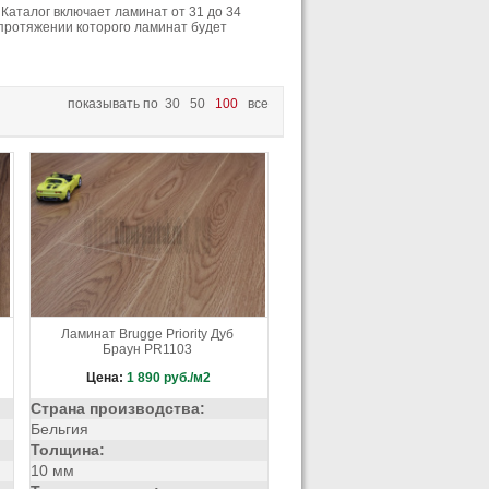
Каталог включает ламинат от 31 до 34
тло-желтый
 протяжении которого ламинат будет
Серо-бежевый
янец
Синий
рый
Темный
показывать по
30
50
100
все
 глянец
Черный с желтым
Ламинат Brugge Priority Дуб
Браун PR1103
Цена:
1 890
руб./м2
Страна производства:
Бельгия
Толщина:
10 мм