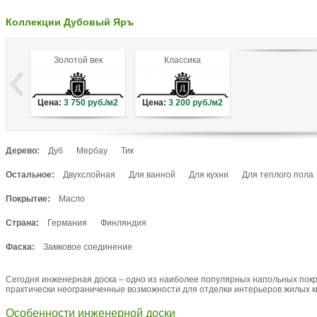
Коллекции Дубовый Яръ
Золотой век
Классика
Цена:
3 750
руб./м2
Цена:
3 200
руб./м2
Дерево:
Дуб
Мербау
Тик
Остальное:
Двухслойная
Для ванной
Для кухни
Для теплого пола
Покрытие:
Масло
Страна:
Германия
Финляндия
Фаска:
Замковое соединение
Сегодня инженерная доска – одно из наиболее популярных напольных покры
практически неограниченные возможности для отделки интерьеров жилых к
Особенности инженерной доски