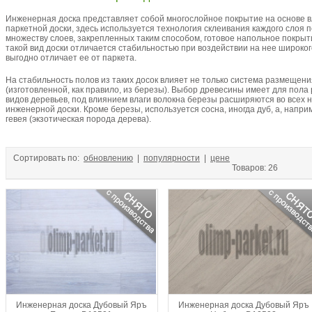
Инженерная доска представляет собой многослойное покрытие на основе в
паркетной доски, здесь используется технология склеивания каждого слоя
множеству слоев, закрепленных таким способом, готовое напольное покрыт
такой вид доски отличается стабильностью при воздействии на нее широког
выгодно отличает ее от паркета.
На стабильность полов из таких досок влияет не только система размещени
(изготовленной, как правило, из березы). Выбор древесины имеет для пол
видов деревьев, под влиянием влаги волокна березы расширяются во всех 
инженерной доски. Кроме березы, используется сосна, иногда дуб, а, напр
гевея (экзотическая порода дерева).
Сортировать по:
обновлению
|
популярности
|
цене
Товаров: 26
Инженерная доска Дубовый Яръ
Инженерная доска Дубовый Яръ