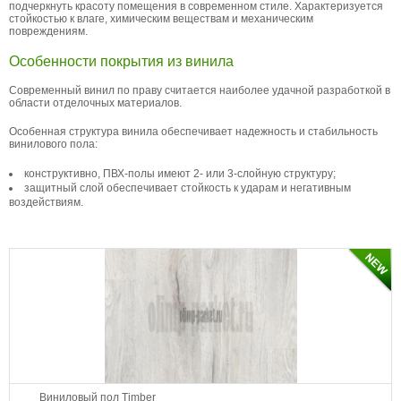
Красно-коричневый
Красный
Малиновый
подчеркнуть красоту помещения в современном стиле. Характеризуется
стойкостью к влаге, химическим веществам и механическим
Натуральный
Розовый
Рыжий
повреждениям.
Светло-коричневый
Светло-серый
Светлый
Серебристый
Серо-коичневый
Особенности покрытия из винила
Серо-коричневый
Серо-синий
Серый
Современный винил по праву считается наиболее удачной разработкой в
Синий
Темно-коричневый
Темно-серый
области отделочных материалов.
Темный
Черно-белый
Черно-серый
Особенная структура винила обеспечивает надежность и стабильность
Черный
винилового пола:
конструктивно, ПВХ-полы имеют 2- или 3-слойную структуру;
защитный слой обеспечивает стойкость к ударам и негативным
воздействиям.
Виниловый пол Timber