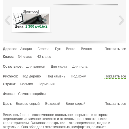
Sherwood
Цена:
1 300
руб./м2
Дерево:
Акация
Береза
Бук
Венге
Вишня
Показать все
Вяз
Гевея
Груша
Дуб
Ель
Каштан
Класс:
34 класс
43 класс
Кедр
Клен
Лиственница
Махагон
Остальное:
Для ванной
Для кухни
Для пола
Мербау
Орех
Палисандр
Пекан
Сосна
Тик
Тис
Тополь
Черешня
Рисунок:
Под дерево
Под камень
Под кожу
Показать все
Эбеновое дерево
Яблоня
Ясень
Под мрамор
Под плитку
Под текстиль
Страна:
Бельгия
Германия
Фаска:
Самоклеющийся
Цвет:
Бежево-серый
Бежевый
Бело-серый
Показать все
Белый
Венге
Выбеленный
Голубой
Виниловый пол – современное напольное покрытие, в котором
Графит
Желто-зеленый
Желтый
Зеленый
переплелись отличное качество и отменные пользовательские
Золотистый
Коричневый
Кофейный
характеристики. Виниловое покрытие – это современно, модно и
актуально. Оно обладает эстетичностью, комфортно, поможет