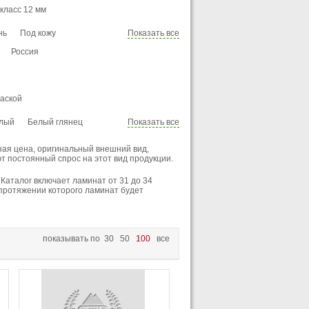
о
Ироко
Каштан
 класс 12 мм
ный дуб
Лапачо
нь
Под кожу
Показать все
а
Ольха
Орех
Осина
ра
Россия
Секвойя
Сосна
Эбеновое дерево
Яблоня
аской
лый
Белый глянец
Показать все
Голубой
Дуб выбеленный
ная цена, оригинальный внешний вид,
оричнево-серый
 постоянный спрос на этот вид продукции.
уральный
Розовый
Каталог включает ламинат от 31 до 34
тло-желтый
 протяжении которого ламинат будет
Серо-бежевый
янец
Синий
рый
Темный
показывать по
30
50
100
все
 глянец
Черный с желтым