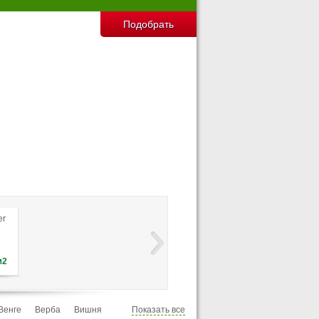
Ranger
м2
Цена:
1 447
руб./м2
Венге
Верба
Вишня
Показать все