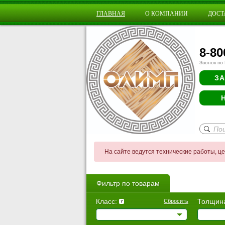
ГЛАВНАЯ
О КОМПАНИИ
ДОСТ
8-80
Звонок по
ЗА
На сайте ведутся технические работы, ц
Фильтр по товарам
Класс:
Толщин
Сбросить