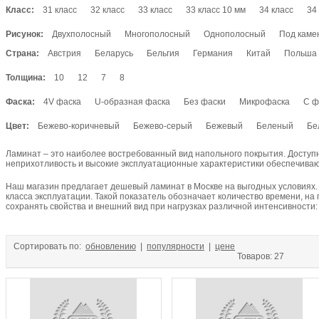
Вяз
Гикори
Граб
Груша
Дуб
Дуссие
Ель
Зебран
Класс:
31 класс
32 класс
33 класс
33 класс 10 мм
34 класс
34
Кедр
Кемпас
Кипари
Кипарис
Красное дерево
Крас
Рисунок:
Двухполосный
Многополосный
Однополосный
Под каме
Лиственница
Лоза
Магнолия
Махагон
Мербау
Олив
Под мрамор
Под плитку
Художественный
Страна:
Австрия
Падук
Палисандр
Беларусь
Панга-панга
Бельгия
Германия
Пекан
Китай
Пиния
Польша
Сакупи
Сукупира
Тигровое дерево
Тик
Тис
Хемлок
Хикори
Толщина:
10
12
7
8
Ясень
Ятоба
Фаска:
4V фаска
U-образная фаска
Без фаски
Микрофаска
С ф
Цвет:
Бежево-коричневый
Бежево-серый
Бежевый
Беленый
Бе
Белый с желтым
Венге
Выбеленный
Глянцевое серебро
Ламинат – это наиболее востребованный вид напольного покрытия. Доступ
Дуб темно-желтый
Желтый
Зеленый
Коричнево-рыжий
К
неприхотливость и высокие эксплуатационные характеристики обеспечивают
Коричневый
Красно-коричневый
Красный
Молочный
Нат
Наш магазин предлагает дешевый ламинат в Москве на выгодных условиях. 
Рыжий
Светло-бежевый
Светло-бежевый с коричневым
Све
класса эксплуатации. Такой показатель обозначает количество времени, на
Светло-коричневый
Светло-серый
Светлый
Светлый венге
сохранять свойства и внешний вид при нагрузках различной интенсивности:
Серо-белый
Серо-коричневый
Серобро
Серый
Серый гл
Темно-бежевый
Темно-желтый
Темно-коричневый
Темно-се
Сортировать по:
обновлению
|
популярности
|
цене
Темный венге
Черно-белый
Черно-серый
Черный
Черный
Товаров: 27
Ярко-желтый