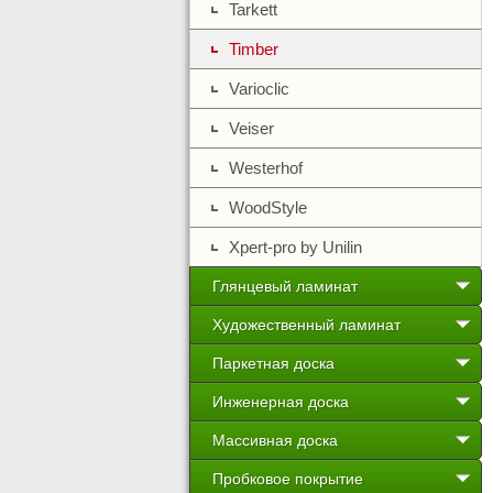
Tarkett
Timber
Varioclic
Veiser
Westerhof
WoodStyle
Xpert-pro by Unilin
Глянцевый ламинат
Художественный ламинат
Паркетная доска
Инженерная доска
Массивная доска
Пробковое покрытие