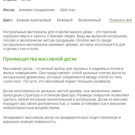
Масло
УФ-лак
Стандарт
Фаска:
клеевое соединение
Шип-паз
Цвет:
Бежево-коричневый
Бежевый
Выбеленный
Показать все
Желто-коричневый
Желтый
Натуральные материалы для отделки вашего дома – это признак
Золотисто-коричневый
Коричневый
хорошего вкуса и заботы о близких людях. Ведь вы выбрали роскошную,
Красно-коричневый
Красный
Натуральный
теплую и экологически чистую продукцию. Особое место среди
натуральных материалов занимает дерево, которое используется для
Оранжево-коричневый
Розовый
Светлая
отделки стен и пола.
Светло-бежевый
Светло-желтый
Преимущества массивной доски
Светло-коричневый
Светло-серый
Серо-коричневый
Серый
Темно-коричневый
Массивная доска – отличный выбор для прочных и надежных полов в
жилых помещениях. Она представляет собой цельные плитки досок из
Темный
Черный
натуральной древесины, которые соединяются между собой по типу
«шип-паз». По сути, это массивный паркет больших размеров.
Доска изготовлена из цельных частей дерева, она экологична, имеет
природную структуру и отличную фактуру. Размеры покрытия позволяют
сделать любой интерьер оригинальным и роскошным. Доска из массива
порадует вас своей долговечностью, а также устойчивостью к внешним
неблагоприятным воздействиям.
Укладывают массивную доску на предварительно подготовленную и
идеально ровную поверхность.