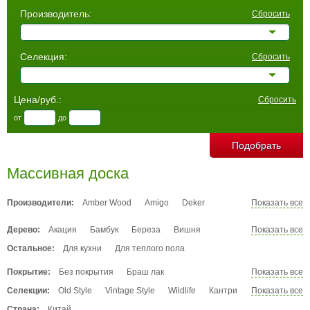
Производитель:
Сбросить
Селекция:
Сбросить
Цена/руб.:
Сбросить
от
до
Массивная доска
Производители:
Amber Wood
Amigo
Deker
Показать все
Ekzofloor
Green Line
Montblanc
Дерево:
Акация
Бамбук
Береза
Вишня
Показать все
Parketoff
Sherwood
Vintage Deco
Гикори
Дуб
Ильм
Ироко
Каслин
Остальное:
Для кухни
Стародуб
Для теплого пола
Каштан
Кемпас
Клен
Кумару
Мербау
Покрытие:
Без покрытия
Браш лак
Показать все
Мироксилон
Орех
Палисандр
Сапеле
Браш лак матовый
Браш лак состаренный
Селекции:
Тик
Old Style
Ясень
Vintage Style
Ятоба
Wildlife
Кантри
Показать все
Браш масло
Лак
Лак состаренный
Микс
Натур
Рустик
Селект
Страна:
Китай