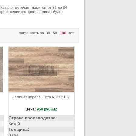
уральный
Розовый
Каталог включает ламинат от 31 до 34
тло-желтый
 протяжении которого ламинат будет
Серо-бежевый
янец
Синий
рый
Темный
показывать по
30
50
100
все
 глянец
Черный с желтым
Ламинат Imperial Extra 6137 6137
Цена:
950
руб./м2
Страна производства:
Китай
Толщина:
8 мм