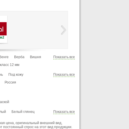
Brilliance
Evolution
Extra
/м2
Цена:
1 300
руб./м2
Цена:
1 100
руб./м2
Цена:
950
руб./м
Венге
Верба
Вишня
Показать все
о
Ироко
Каштан
 класс 12 мм
ный дуб
Лапачо
нь
Под кожу
Показать все
а
Ольха
Орех
Осина
ра
Россия
Секвойя
Сосна
Эбеновое дерево
Яблоня
аской
лый
Белый глянец
Показать все
Голубой
Дуб выбеленный
ная цена, оригинальный внешний вид,
оричнево-серый
 постоянный спрос на этот вид продукции.