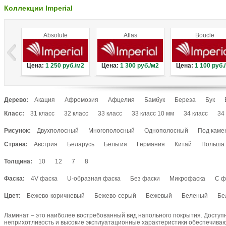
Коллекции Imperial
Absolute
Atlas
Boucle
Цена:
1 250
руб./м2
Цена:
1 300
руб./м2
Цена:
1 100
руб.
Дерево:
Акация
Афромозия
Афцелия
Бамбук
Береза
Бук
Вяз
Гикори
Граб
Груша
Дуб
Дуссие
Ель
Зебран
Класс:
31 класс
32 класс
33 класс
33 класс 10 мм
34 класс
34
Кедр
Кемпас
Кипари
Кипарис
Красное дерево
Крас
Рисунок:
Двухполосный
Многополосный
Однополосный
Под каме
Лиственница
Лоза
Магнолия
Махагон
Мербау
Олив
Под мрамор
Под плитку
Художественный
Страна:
Австрия
Падук
Палисандр
Беларусь
Панга-панга
Бельгия
Германия
Пекан
Китай
Пиния
Польша
Сакупи
Сукупира
Тигровое дерево
Тик
Тис
Хемлок
Хикори
Толщина:
10
12
7
8
Ясень
Ятоба
Фаска:
4V фаска
U-образная фаска
Без фаски
Микрофаска
С ф
Цвет:
Бежево-коричневый
Бежево-серый
Бежевый
Беленый
Бе
Белый с желтым
Венге
Выбеленный
Глянцевое серебро
Ламинат – это наиболее востребованный вид напольного покрытия. Доступ
Дуб темно-желтый
Желтый
Зеленый
Коричнево-рыжий
К
неприхотливость и высокие эксплуатационные характеристики обеспечивают