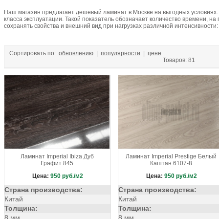
Коричневый
Красно-коричневый
Красный
Молочный
Нат
Наш магазин предлагает дешевый ламинат в Москве на выгодных условиях. 
Рыжий
Светло-бежевый
Светло-бежевый с коричневым
Све
класса эксплуатации. Такой показатель обозначает количество времени, на
Светло-коричневый
Светло-серый
Светлый
Светлый венге
сохранять свойства и внешний вид при нагрузках различной интенсивности:
Серо-белый
Серо-коричневый
Серобро
Серый
Серый гл
Темно-бежевый
Темно-желтый
Темно-коричневый
Темно-се
Сортировать по:
обновлению
|
популярности
|
цене
Темный венге
Черно-белый
Черно-серый
Черный
Черный
Товаров: 81
Ярко-желтый
Ламинат Imperial Ibiza Дуб
Ламинат Imperial Prestige Белый
Графит 845
Каштан 6107-8
Цена:
950
руб./м2
Цена:
950
руб./м2
Страна производства:
Страна производства:
Китай
Китай
Толщина:
Толщина:
8 мм
8 мм