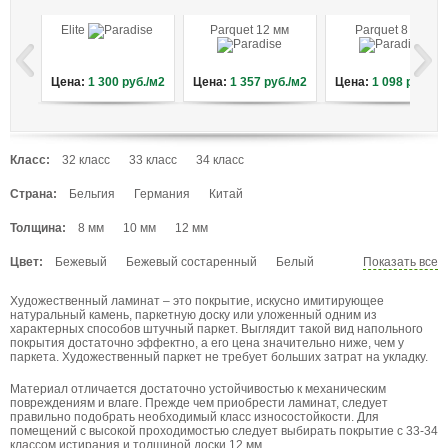
Elite
Parquet 12 мм
Parquet 8 мм
Цена:
1 300
руб./м2
Цена:
1 357
руб./м2
Цена:
1 098
руб./м
Класс:
32 класс
33 класс
34 класс
Страна:
Бельгия
Германия
Китай
Толщина:
8 мм
10 мм
12 мм
Цвет:
Бежевый
Бежевый состаренный
Белый
Показать все
Венге
Выбеленный
Желтый
Художественный ламинат – это покрытие, искусно имитирующее
Желтый винтаж
Коричнево-бежевый
натуральный камень, паркетную доску или уложенный одним из
Коричнево-рыжий
Коричнево-серый
характерных способов штучный паркет. Выглядит такой вид напольного
покрытия достаточно эффектно, а его цена значительно ниже, чем у
Коричневый
Коричневый состаренный
паркета. Художественный паркет не требует больших затрат на укладку.
Красный
Натуральный
Рыжий винтаж
Материал отличается достаточно устойчивостью к механическим
Светло-бежевый с коричневым
повреждениям и влаге. Прежде чем приобрести ламинат, следует
Светло-коричневый
Светло-серый
Светлый
правильно подобрать необходимый класс износостойкости. Для
помещений с высокой проходимостью следует выбирать покрытие с 33-34
Светлый венге
Серо-коричневый
Серый
классом истирания и толщиной доски 12 мм.