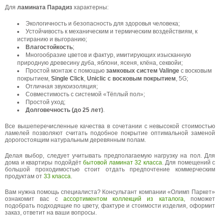
Для
ламината Парадиз
характерны:
Экологичность и безопасность для здоровья человека;
Устойчивость к механическим и термическим воздействиям, к
истиранию и выгоранию;
Влагостойкость
;
Многообразие цветов и фактур, имитирующих изысканную
природную древесину дуба, яблони, ясеня, клёна, секвойи;
Простой монтаж с помощью
замковых систем Valinge
с восковым
покрытием,
Single Click
,
Uniclic c восковым покрытием
, 5G;
Отличная звукоизоляция;
Совместимость с системой «Тёплый пол»;
Простой уход;
Долговечность (до 25 лет)
.
Все вышеперечисленные качества в сочетании с невысокой стоимостью
ламелей позволяют считать подобное покрытие оптимальной заменой
дорогостоящим натуральным деревянным полам.
Делая выбор, следует учитывать предполагаемую нагрузку на пол. Для
дома и квартиры подойдёт
бытовой ламинат 32 класса
. Для помещений с
большой проходимостью стоит отдать предпочтение коммерческим
продуктам от
33 класса
.
Вам нужна помощь специалиста? Консультант компании «Олимп Паркет»
ознакомит вас с
ассортиментом коллекций из каталога
, поможет
подобрать подходящие по цвету, фактуре и стоимости изделия, оформит
заказ, ответит на ваши вопросы.