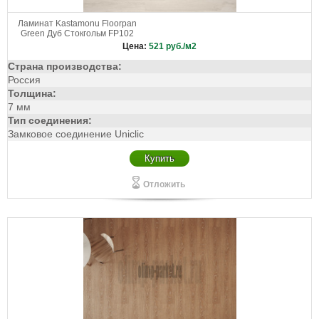
Черно-белый
Черно-серый
Черный
Ламинат Kastamonu Floorpan
Черный глянец
Черный с желтым
Green Дуб Стокгольм FP102
Ярко-желтый
Цена:
521
руб./м2
Страна производства:
Россия
Толщина:
7 мм
Тип соединения:
Замковое соединение Uniclic
Купить
Отложить