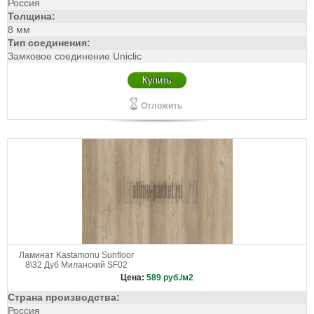
Россия
Толщина:
8 мм
Тип соединения:
Замковое соединение Uniclic
Купить
Отложить
Ламинат Kastamonu Sunfloor
8\32 Дуб Миланский SF02
Цена:
589
руб./м2
Страна производства:
Россия