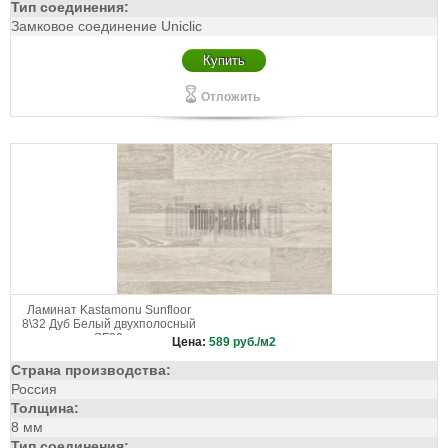
Тип соединения:
Замковое соединение Uniclic
Купить
Отложить
Ламинат Kastamonu Sunfloor
8\32 Дуб Белый двухполосный
SF09
Цена:
589
руб./м2
Страна производства:
Россия
Толщина:
8 мм
Тип соединения: