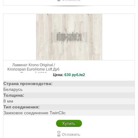
Ламинат Krono Original /
Kronospan EuroHome Loft Дуб
Парящий K396
Цена:
630
руб./м2
Страна производства:
Беларусь
Толщина:
8 мм
Тип соединения:
Замковое соединение TwinClic
Купить
Отложить