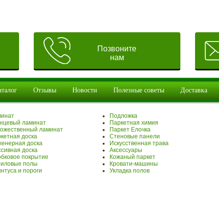
Позвоните
нам
аталог
Отзывы
Новости
Полезные советы
Доставка
минат
Подложка
нцевый ламинат
Паркетная химия
ожественный ламинат
Паркет Елочка
кетная доска
Стеновые панели
енерная доска
Искусственная трава
сивная доска
Аксессуары
бковое покрытие
Кожаный паркет
иловые полы
Кровати-машины
нтуса и пороги
Укладка полов