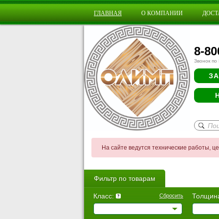
ГЛАВНАЯ
О КОМПАНИИ
ДОСТ
8-80
Звонок по
ЗА
На сайте ведутся технические работы, ц
Фильтр по товарам
Класс:
Толщин
Сбросить