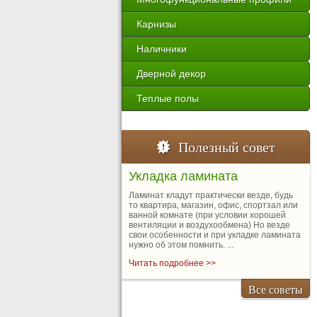
Карнизы
Наличники
Дверной декор
Теплые полы
Полезный совет
Укладка ламината
Ламинат кладут практически везде, будь
то квартира, магазин, офис, спортзал или
ванной комнате (при условии хорошей
вентиляции и воздухообмена) Но везде
свои особенности и при укладке ламината
нужно об этом помнить. ...
Читать подробнее >>
Все советы