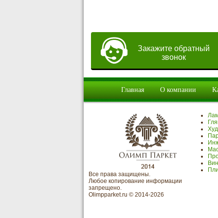
Закажите обратный
звонок
Главная
О компании
К
Ла
Гля
Худ
Пар
Инж
Мас
Про
Вин
Пли
Все права защищены.
Любое копирование информации
запрещено.
Olimpparket.ru © 2014-2026