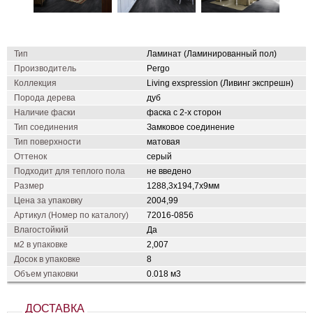
Тип
Ламинат (Ламинированный пол)
Производитель
Pergo
Коллекция
Living exspression (Ливинг экспрешн)
Порода дерева
дуб
Наличие фаски
фаска с 2-х сторон
Тип соединения
Замковое соединение
Тип поверхности
матовая
Оттенок
серый
Подходит для теплого пола
не введено
Размер
1288,3х194,7х9мм
Цена за упаковку
2004,99
Артикул (Номер по каталогу)
72016-0856
Влагостойкий
Да
м2 в упаковке
2,007
Досок в упаковке
8
Объем упаковки
0.018 м3
ДОСТАВКА