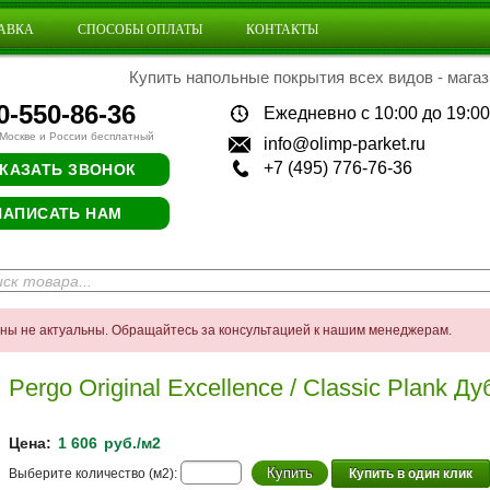
АВКА
СПОСОБЫ ОПЛАТЫ
КОНТАКТЫ
Купить напольные покрытия всех видов - магаз
0-550-86-36
Ежедневно с 10:00 до 19:00
 Москве и России бесплатный
info@olimp-parket.ru
+7 (495) 776-76-36
КАЗАТЬ ЗВОНОК
НАПИСАТЬ НАМ
ены не актуальны. Обращайтесь за консультацией к нашим менеджерам.
Pergo Original Excellence / Classic Plank 
Цена:
1 606
руб./м2
Выберите количество (м2):
Купить в один клик