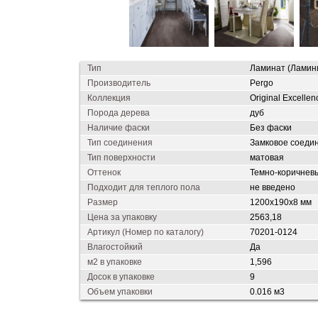
Тип
Ламинат (Ламин
Производитель
Pergo
Коллекция
Original Excellen
Порода дерева
дуб
Наличие фаски
Без фаски
Тип соединения
Замковое соеди
Тип поверхности
матовая
Оттенок
Темно-коричнев
Подходит для теплого пола
не введено
Размер
1200х190х8 мм
Цена за упаковку
2563,18
Артикул (Номер по каталогу)
70201-0124
Влагостойкий
Да
м2 в упаковке
1,596
Досок в упаковке
9
Объем упаковки
0.016 м3