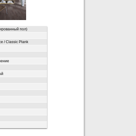
ированный пол)
ce / Classic Plank
нение
ый