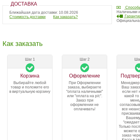
ДОСТАВКА
Способ
Наличными и
Ближайшая дата доставки: 10.08.2026
Гарантия
Стоимость доставки
Как заказать?
Официальная
Как заказать
Шаг 1
Шаг 2
Ша
Корзина
Оформление
Подтве
Выбирайте любой
При Оформлении
Менеджер
товар и положите его
заказа, выбираете
Ваш заказ
в виртуальную корзину
"оплата наличными"
если нет 
или "оплата на р/с".
какой то
Заказ при
мене
оформлении не
согласовыв
оплачивать!
все нюанс
присваива
Вашему
"ожидает
Только посл
можете 
заказ чер
Кассу в т