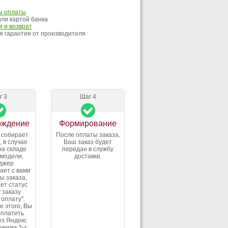
ы оплаты
ли картой банка
 и возврат
 гарантия от производителя
г 3
Шаг 4
рждение
Формирование
 собирает
После оплаты заказа,
, в случае
Ваш заказ будет
на складе
передан в службу
 модели,
доставки.
джер
ает с вами
ы заказа,
ет статус
 заказу
 оплату".
е этого, Вы
оплатить
ез Яндекс
ечении 3-х