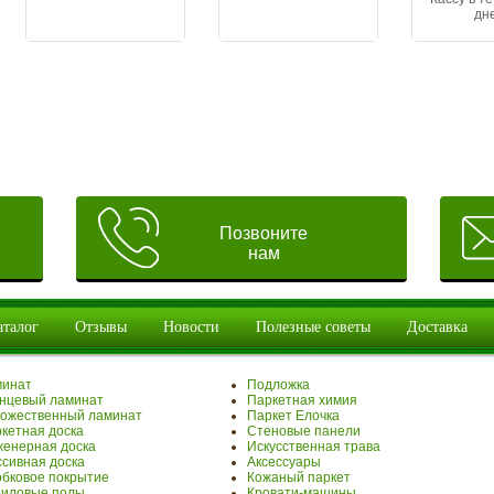
дн
Позвоните
нам
аталог
Отзывы
Новости
Полезные советы
Доставка
минат
Подложка
нцевый ламинат
Паркетная химия
ожественный ламинат
Паркет Елочка
кетная доска
Стеновые панели
енерная доска
Искусственная трава
сивная доска
Аксессуары
бковое покрытие
Кожаный паркет
иловые полы
Кровати-машины