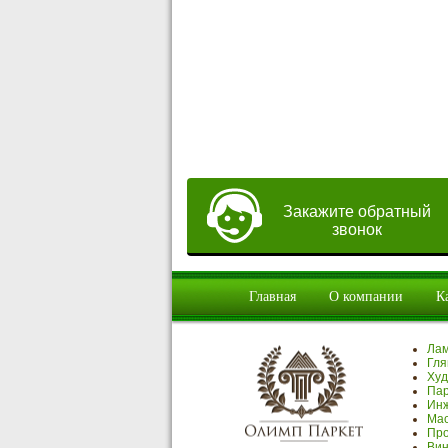
Закажите обратный
звонок
Главная
О компании
К
Ла
Гля
Худ
Пар
Инж
Мас
Про
Вин