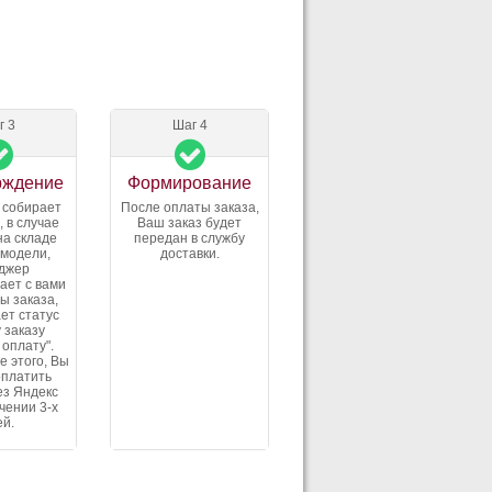
г 3
Шаг 4
рждение
Формирование
 собирает
После оплаты заказа,
, в случае
Ваш заказ будет
на складе
передан в службу
 модели,
доставки.
джер
ает с вами
ы заказа,
ет статус
 заказу
 оплату".
е этого, Вы
оплатить
ез Яндекс
ечении 3-х
ей.