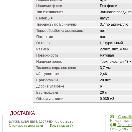
Наличие фаски
Без фаски
Тип соединения
Замковое соедине
Селекция
натур
Твердость по Бринеллю
3,7 по Бринеллю
Термообработка древесины
нет
Покрытие
лак
Оттенок
Натуральный
Размер
2200х188х14 мм
Поверхность
матовая
Наличие полос
Трехполосная / 3-х 
Толщина верхнего слоя
3,7 мм
м2 в упаковке
2,46
Срок службы
20 лет
Досок в упаковке
6
Вес упаковки
20 кг
Объем упаковки
0.035 м3
ДОСТАВКА
Способ
Наличными и
Ближайшая дата доставки: 08.08.2026
Гарантия
Стоимость доставки
Как заказать?
Официальная