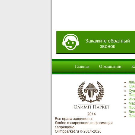
Закажите обратный
звонок
Главная
О компании
К
Ла
Гля
Худ
Пар
Инж
Мас
Про
Вин
Пли
Все права защищены.
Любое копирование информации
запрещено.
Olimpparket.ru © 2014-2026