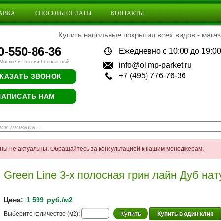
АВКА
СПОСОБЫ ОПЛАТЫ
КОНТАКТЫ
Купить напольные покрытия всех видов - магаз
0-550-86-36
Ежедневно с 10:00 до 19:00
 Москве и России бесплатный
info@olimp-parket.ru
+7 (495) 776-76-36
КАЗАТЬ ЗВОНОК
НАПИСАТЬ НАМ
ены не актуальны. Обращайтесь за консультацией к нашим менеджерам.
Green Line 3-х полосная грин лайн Дуб на
Цена:
1 599
руб./м2
Выберите количество (м2):
Купить в один клик