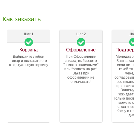
Как заказать
Шаг 1
Шаг 2
Ша
Корзина
Оформление
Подтве
Выбирайте любой
При Оформлении
Менеджер
товар и положите его
заказа, выбираете
Ваш заказ
в виртуальную корзину
"оплата наличными"
если нет 
или "оплата на р/с".
какой то
Заказ при
мене
оформлении не
согласовыв
оплачивать!
все нюанс
присваива
Вашему
"ожидает
Только посл
можете 
заказ чер
Кассу в т
дн