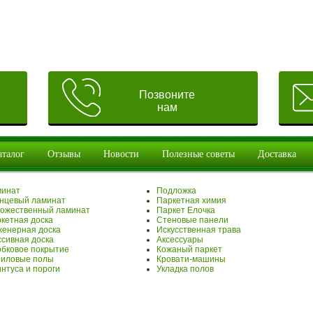
Позвоните
нам
аталог
Отзывы
Новости
Полезные советы
Доставка
минат
Подложка
нцевый ламинат
Паркетная химия
ожественный ламинат
Паркет Елочка
кетная доска
Стеновые панели
енерная доска
Искусственная трава
сивная доска
Аксессуары
бковое покрытие
Кожаный паркет
иловые полы
Кровати-машины
нтуса и пороги
Укладка полов