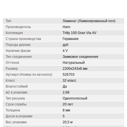
Тип
Ламинат (Ламинированный пол)
Производитель
Haro
Коллекция
Tritty 100 Gran Via 4V
Страна производства
Германия
Порода дерева
дуб
Наличие фаски
4 V
Тип соединения
Замковое соединение
Оттенок
Натуральный
Размер
2200х243х8 мм
Артикул (Номер по каталогу)
526703
Класс
32 класс
Влагостойкий
Да
м2 в упаковке
2,68
Тип рисунка
Однополосный
Срок службы
20 лет
Толщина
8 мм
Досок в упаковке
5
Вес упаковки
20,5 кг