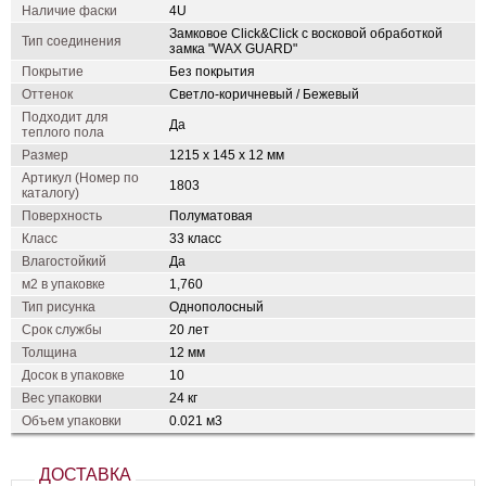
Наличие фаски
4U
Замковое Click&Click с восковой обработкой
Тип соединения
замка "WAX GUARD"
Покрытие
Без покрытия
Оттенок
Светло-коричневый / Бежевый
Подходит для
Да
теплого пола
Размер
1215 х 145 х 12 мм
Артикул (Номер по
1803
каталогу)
Поверхность
Полуматовая
Класс
33 класс
Влагостойкий
Да
м2 в упаковке
1,760
Тип рисунка
Однополосный
Срок службы
20 лет
Толщина
12 мм
Досок в упаковке
10
Вес упаковки
24 кг
Объем упаковки
0.021 м3
ДОСТАВКА