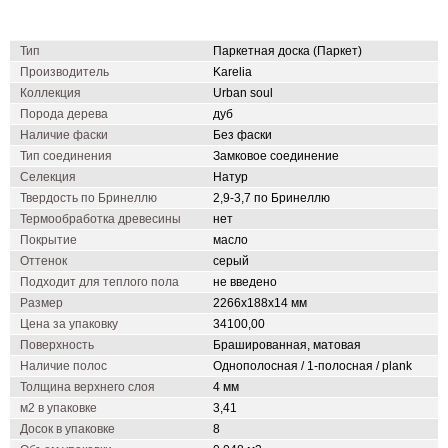
Тип
Паркетная доска (Паркет)
Производитель
Karelia
Коллекция
Urban soul
Порода дерева
дуб
Наличие фаски
Без фаски
Тип соединения
Замковое соединение
Селекция
Натур
Твердость по Бринеллю
2,9-3,7 по Бринеллю
Термообработка древесины
нет
Покрытие
масло
Оттенок
серый
Подходит для теплого пола
не введено
Размер
2266х188х14 мм
Цена за упаковку
34100,00
Поверхность
Брашированная, матовая
Наличие полос
Однополосная / 1-полосная / plank
Толщина верхнего слоя
4 мм
м2 в упаковке
3,41
Досок в упаковке
8