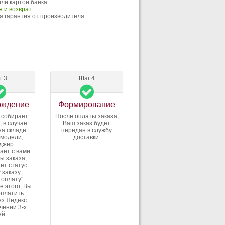
ли картой банка
 и возврат
 гарантия от производителя
г 3
Шаг 4
рждение
Формирование
 собирает
После оплаты заказа,
, в случае
Ваш заказ будет
на складе
передан в службу
 модели,
доставки.
джер
ает с вами
ы заказа,
ет статус
 заказу
 оплату".
е этого, Вы
оплатить
ез Яндекс
ечении 3-х
ей.