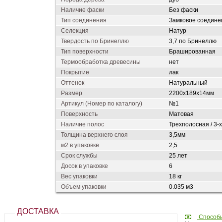
Наличие фаски
Без фаски
Тип соединения
Замковое соединен
Селекция
Натур
Твердость по Бринеллю
3,7 по Бринеллю
Тип поверхности
Брашированная
Термообработка древесины
нет
Покрытие
лак
Оттенок
Натуральный
Размер
2200х189х14мм
Артикул (Номер по каталогу)
№1
Поверхность
Матовая
Наличие полос
Трехполосная / 3-х 
Толщина верхнего слоя
3,5мм
м2 в упаковке
2,5
Срок службы
25 лет
Досок в упаковке
6
Вес упаковки
18 кг
Объем упаковки
0.035 м3
ДОСТАВКА
Способ