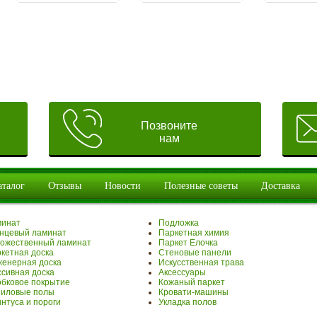
Позвоните
нам
аталог
Отзывы
Новости
Полезные советы
Доставка
минат
Подложка
нцевый ламинат
Паркетная химия
ожественный ламинат
Паркет Елочка
кетная доска
Стеновые панели
енерная доска
Искусственная трава
сивная доска
Аксессуары
бковое покрытие
Кожаный паркет
иловые полы
Кровати-машины
нтуса и пороги
Укладка полов