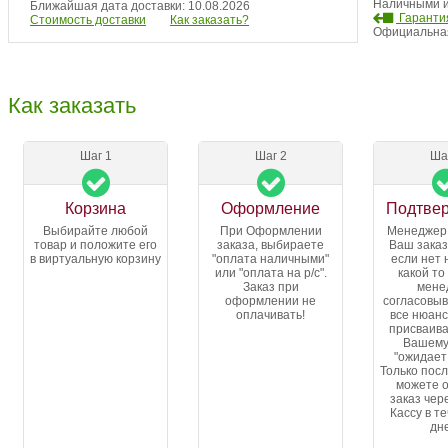
Наличными и
Ближайшая дата доставки: 10.08.2026
Гарантия
Стоимость доставки
Как заказать?
Официальная
Как заказать
Шаг 1
Шаг 2
Ша
Корзина
Оформление
Подтве
Выбирайте любой
При Оформлении
Менеджер
товар и положите его
заказа, выбираете
Ваш заказ
в виртуальную корзину
"оплата наличными"
если нет 
или "оплата на р/с".
какой то
Заказ при
мене
оформлении не
согласовыв
оплачивать!
все нюанс
присваива
Вашему
"ожидает
Только посл
можете 
заказ чер
Кассу в т
дн