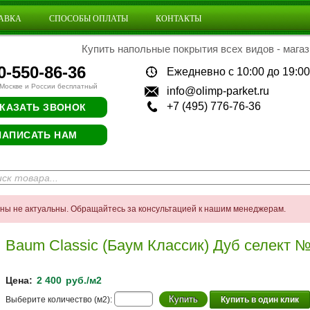
АВКА
СПОСОБЫ ОПЛАТЫ
КОНТАКТЫ
Купить напольные покрытия всех видов - магаз
0-550-86-36
Ежедневно с 10:00 до 19:00
 Москве и России бесплатный
info@olimp-parket.ru
+7 (495) 776-76-36
КАЗАТЬ ЗВОНОК
НАПИСАТЬ НАМ
ены не актуальны. Обращайтесь за консультацией к нашим менеджерам.
Baum Classic (Баум Классик) Дуб селект 
Цена:
2 400
руб./м2
Выберите количество (м2):
Купить в один клик