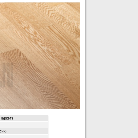
Паркет)
сик)