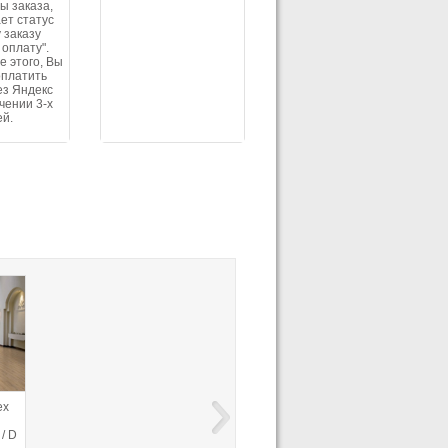
ы заказа,
ет статус
 заказу
 оплату".
е этого, Вы
оплатить
ез Яндекс
ечении 3-х
ей.
ex
Ламинат Kronotex
Ламинат Kronotex
Ламинат Kronote
Exquisit Дуб вейвлесс
Amazone Дуб
Exquisit Тик
/ D
натуральный D3004 /
таймлесс бежевый D
ностальгия D 32