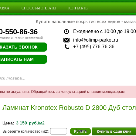
АВКА
СПОСОБЫ ОПЛАТЫ
КОНТАКТЫ
Купить напольные покрытия всех видов - магаз
0-550-86-36
Ежедневно с 10:00 до 19:00
 Москве и России бесплатный
info@olimp-parket.ru
+7 (495) 776-76-36
КАЗАТЬ ЗВОНОК
НАПИСАТЬ НАМ
ены не актуальны. Обращайтесь за консультацией к нашим менеджерам.
Ламинат Kronotex Robusto D 2800 Дуб сто
Цена:
3 150
руб./м2
Выберите количество (м2):
Купить в один клик