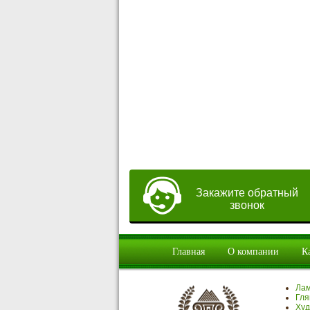
Закажите обратный
звонок
Главная
О компании
К
Ла
Гля
Худ