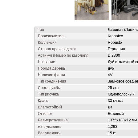
Тип
Ламинат (Ламин
Производитель
Kronotex
Коллекция
Robusto
Страна производства
Германия
Артикул (Номер по катологу)
D 2800
Название
Дуб столичный с
Порода дерева
дуб
Наличие фаски
4V
Тип соединения
Замковое соедин
Срок службы
25 лет
Тип рисунка
Однополосный
Класс
33 класс
Влагостойкий
Да
Оттенок
Бежевый
Размер/толщина
1375х188х12 мм
м2 в упаковке
1,293
Вес упаковки
15 кг