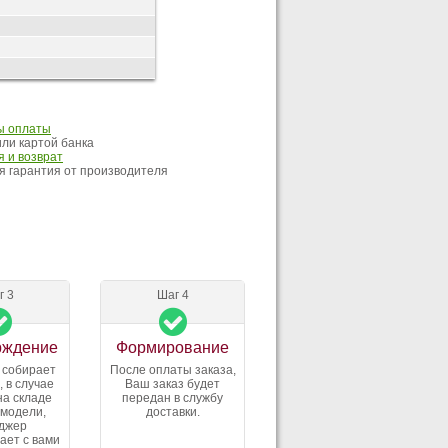
ы оплаты
ли картой банка
 и возврат
 гарантия от производителя
г 3
Шаг 4
рждение
Формирование
 собирает
После оплаты заказа,
, в случае
Ваш заказ будет
на складе
передан в службу
 модели,
доставки.
джер
ает с вами