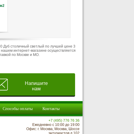
D 3004
3597
/м2
Цена:
2 490
руб./м2
Цена:
2 950
руб./м2
Цена:
2 490
руб./
Купить
Купить
Купить
Отложить
Отложить
Отложить
00 Дуб столичный светлый по лучшей цене 3
 в нашем интернет-магазине осуществляется
тавкой по Москве и МО.
Напишите
нам
Способы оплаты
Контакты
+7 (495) 776 76 36
Ежедневно с 10:00 до 19:00
Офис: г. Москва, Москва, Шоссе
энтузиастов д.102