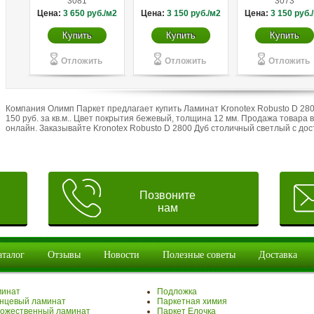
3081
3073
Цена:
3 650
руб./м2
Цена:
3 150
руб./м2
Цена:
3 150
руб.
Купить
Купить
Купить
Отложить
Отложить
Отложить
Компания Олимп Паркет предлагает купить Ламинат Kronotex Robusto D 28
150 руб. за кв.м.. Цвет покрытия бежевый, толщина 12 мм. Продажа товара
онлайн. Заказывайте Kronotex Robusto D 2800 Дуб столичный светлый с дос
Позвоните
нам
аталог
Отзывы
Новости
Полезные советы
Доставка
минат
Подложка
нцевый ламинат
Паркетная химия
ожественный ламинат
Паркет Елочка