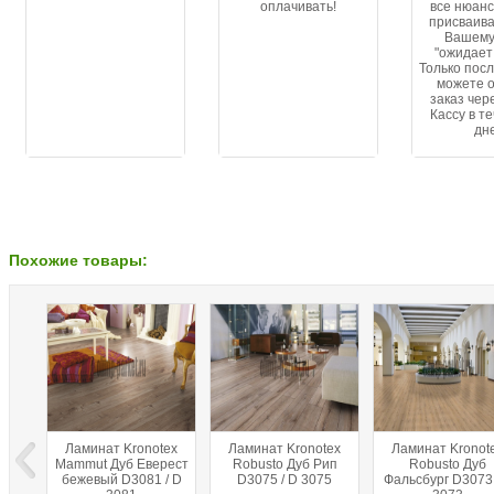
оплачивать!
все нюанс
присваива
Вашему
"ожидает
Только посл
можете 
заказ чер
Кассу в т
дн
Похожие товары:
Ламинат Kronotex
Ламинат Kronotex
Ламинат Kronot
Mammut Дуб Еверест
Robusto Дуб Рип
Robusto Дуб
бежевый D3081 / D
D3075 / D 3075
Фальсбург D3073 