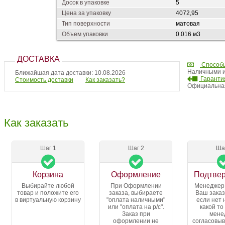
Досок в упаковке
5
Цена за упаковку
4072,95
Тип поверхности
матовая
Объем упаковки
0.016 м3
ДОСТАВКА
Способ
Наличными и
Ближайшая дата доставки: 10.08.2026
Гарантия
Стоимость доставки
Как заказать?
Официальная
Как заказать
Шаг 1
Шаг 2
Ша
Корзина
Оформление
Подтве
Выбирайте любой
При Оформлении
Менеджер
товар и положите его
заказа, выбираете
Ваш заказ
в виртуальную корзину
"оплата наличными"
если нет 
или "оплата на р/с".
какой то
Заказ при
мене
оформлении не
согласовыв