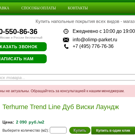
АВКА
СПОСОБЫ ОПЛАТЫ
КОНТАКТЫ
Купить напольные покрытия всех видов - магаз
0-550-86-36
Ежедневно с 10:00 до 19:00
 Москве и России бесплатный
info@olimp-parket.ru
+7 (495) 776-76-36
КАЗАТЬ ЗВОНОК
НАПИСАТЬ НАМ
ены не актуальны. Обращайтесь за консультацией к нашим менеджерам.
Terhurne Trend Line Дуб Виски Лаундж
Цена:
2 090
руб./м2
Выберите количество (м2):
Купить в один клик