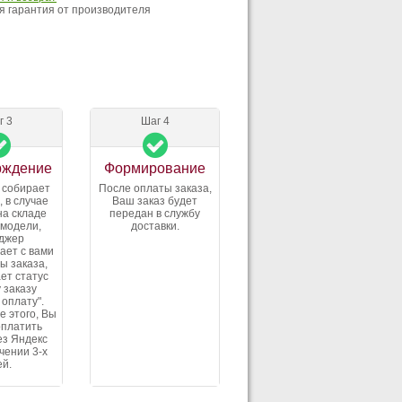
 гарантия от производителя
г 3
Шаг 4
рждение
Формирование
 собирает
После оплаты заказа,
, в случае
Ваш заказ будет
на складе
передан в службу
 модели,
доставки.
джер
ает с вами
ы заказа,
ет статус
 заказу
 оплату".
е этого, Вы
оплатить
ез Яндекс
ечении 3-х
ей.