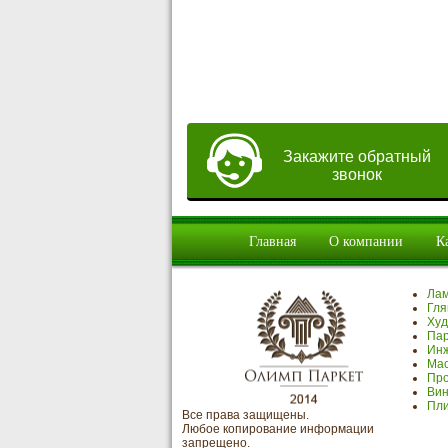
Закажите обратный
звонок
Главная
О компании
К
Ла
Гля
Худ
Пар
Инж
Мас
Про
Вин
Пли
Все права защищены.
Любое копирование информации
запрещено.