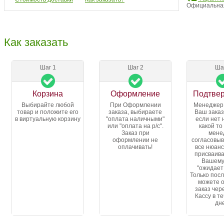
Официальная
Как заказать
Шаг 1
Шаг 2
Ша
Корзина
Оформление
Подтве
Выбирайте любой
При Оформлении
Менеджер
товар и положите его
заказа, выбираете
Ваш заказ
в виртуальную корзину
"оплата наличными"
если нет 
или "оплата на р/с".
какой то
Заказ при
мене
оформлении не
согласовыв
оплачивать!
все нюанс
присваива
Вашему
"ожидает
Только посл
можете 
заказ чер
Кассу в т
дн