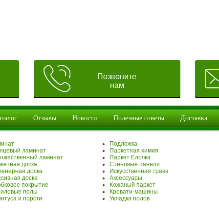
Позвоните
нам
аталог
Отзывы
Новости
Полезные советы
Доставка
минат
Подложка
нцевый ламинат
Паркетная химия
ожественный ламинат
Паркет Елочка
кетная доска
Стеновые панели
енерная доска
Искусственная трава
сивная доска
Аксессуары
бковое покрытие
Кожаный паркет
иловые полы
Кровати-машины
нтуса и пороги
Укладка полов