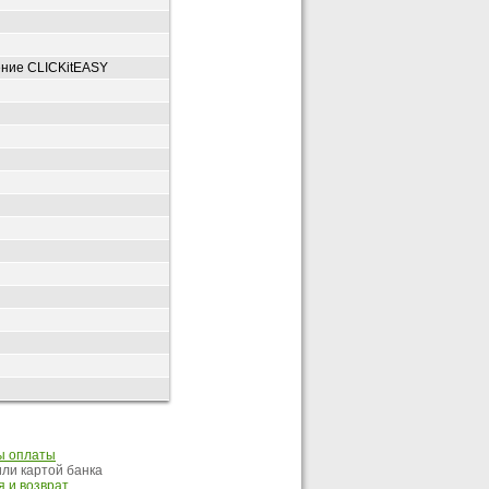
ение CLICKitEASY
ы оплаты
ли картой банка
 и возврат