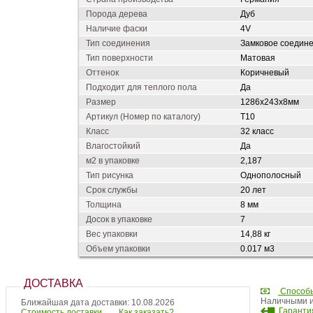
Порода дерева
Дуб
Наличие фаски
4V
Тип соединения
Замковое соедин
Тип поверхности
Матовая
Оттенок
Коричневый
Подходит для теплого пола
Да
Размер
1286х243х8мм
Артикул (Номер по каталогу)
T10
Класс
32 класс
Влагостойкий
Да
м2 в упаковке
2,187
Тип рисунка
Однополосный
Срок службы
20 лет
Толщина
8 мм
Досок в упаковке
7
Вес упаковки
14,88 кг
Объем упаковки
0.017 м3
ДОСТАВКА
Способ
Наличными и
Ближайшая дата доставки: 10.08.2026
Гарантия
Стоимость доставки
Как заказать?