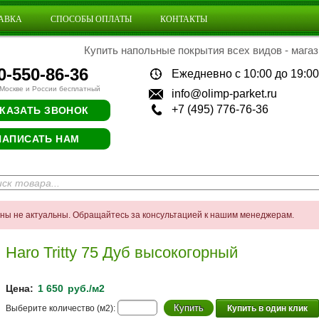
АВКА
СПОСОБЫ ОПЛАТЫ
КОНТАКТЫ
Купить напольные покрытия всех видов - магаз
0-550-86-36
Ежедневно с 10:00 до 19:00
 Москве и России бесплатный
info@olimp-parket.ru
+7 (495) 776-76-36
КАЗАТЬ ЗВОНОК
НАПИСАТЬ НАМ
ены не актуальны. Обращайтесь за консультацией к нашим менеджерам.
Haro Tritty 75 Дуб высокогорный
Цена:
1 650
руб./м2
Выберите количество (м2):
Купить в один клик