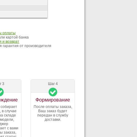
ы оплаты
ли картой банка
 и возврат
 гарантия от производителя
г 3
Шаг 4
рждение
Формирование
 собирает
После оплаты заказа,
, в случае
Ваш заказ будет
на складе
передан в службу
 модели,
доставки.
джер
ает с вами
ы заказа,
ет статус