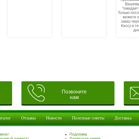
Вашему
"ожидает
Только посл
можете 
заказ чер
Кассу в т
дн
Позвоните
нам
аталог
Отзывы
Новости
Полезные советы
Доставка
минат
Подложка
нцевый ламинат
Паркетная химия