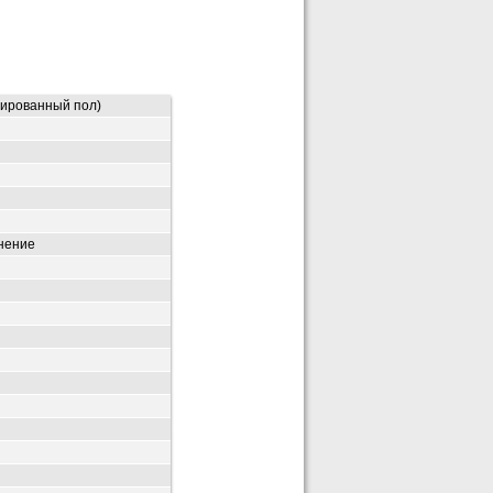
ированный пол)
нение