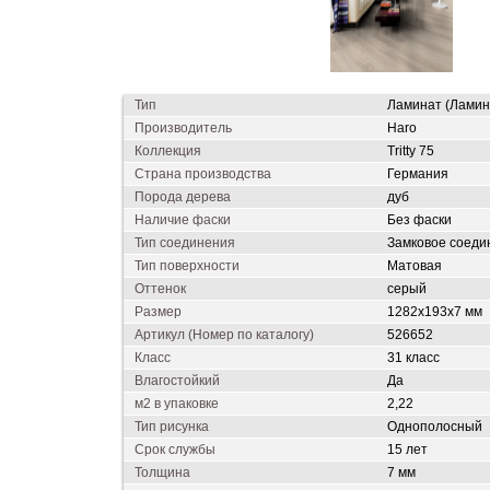
Тип
Ламинат (Ламин
Производитель
Haro
Коллекция
Tritty 75
Страна производства
Германия
Порода дерева
дуб
Наличие фаски
Без фаски
Тип соединения
Замковое соеди
Тип поверхности
Матовая
Оттенок
серый
Размер
1282х193х7 мм
Артикул (Номер по каталогу)
526652
Класс
31 класс
Влагостойкий
Да
м2 в упаковке
2,22
Тип рисунка
Однополосный
Срок службы
15 лет
Толщина
7 мм