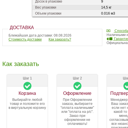
Досок в упаковке
9
Вес упаковки
14,5 кг
Объем упаковки
0.016 м3
ДОСТАВКА
Способ
Наличными и
Ближайшая дата доставки: 08.08.2026
Гарантия
Стоимость доставки
Как заказать?
Официальная
Как заказать
Шаг 1
Шаг 2
Ша
Корзина
Оформление
Подтве
Выбирайте любой
При Оформлении
Менеджер
товар и положите его
заказа, выбираете
Ваш заказ
в виртуальную корзину
"оплата наличными"
если нет 
или "оплата на р/с".
какой то
Заказ при
мене
оформлении не
согласовыв
оплачивать!
все нюанс
присваива