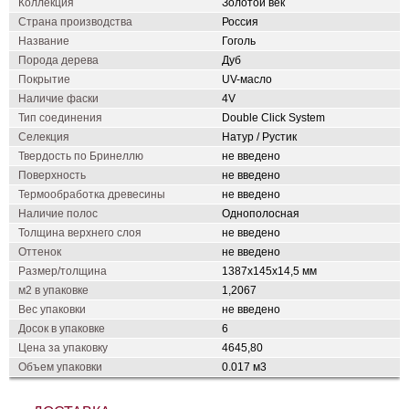
Коллекция
Золотой век
Страна производства
Россия
Название
Гоголь
Порода дерева
Дуб
Покрытие
UV-масло
Наличие фаски
4V
Тип соединения
Double Click System
Селекция
Натур / Рустик
Твердость по Бринеллю
не введено
Поверхность
не введено
Термообработка древесины
не введено
Наличие полос
Однополосная
Толщина верхнего слоя
не введено
Оттенок
не введено
Размер/толщина
1387х145х14,5 мм
м2 в упаковке
1,2067
Вес упаковки
не введено
Досок в упаковке
6
Цена за упаковку
4645,80
Объем упаковки
0.017 м3