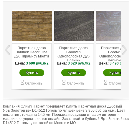
Паркетная доска
Паркетная доска
Паркетная доска
Barlinek Decor Line
Goodwin
Goodwin
Дуб Тирамису Молти
Однополосная Дуб
Однополосная Дуб
Полынь
Вермонт
Цена:
3 690
руб./м2
Цена:
3 620
руб./м2
Цена:
3 490
руб./м
брашированный
брашированный
Купить
Купить
Купить
Отложить
Отложить
Отложить
Компания Олимп Паркет предлагает купить Паркетная доска Дубовый
Яръ Золотой век D14512 Гоголь по лучшей цене 3 850 руб. за кв.м.. Цвет
покрытия , толщина 14,5 мм. Продажа продукции в нашем интернет-
магазине осуществляется онлайн. Заказывайте Дубовый Яръ Золотой век
D14512 Гоголь с доставкой по Москве и МО.