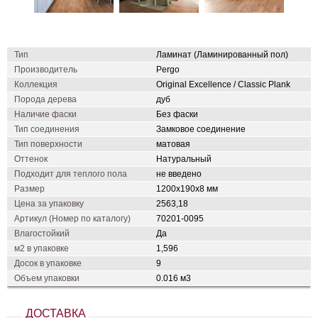
Тип
Ламинат (Ламинированный пол)
Производитель
Pergo
Коллекция
Original Excellence / Classic Plank
Порода дерева
дуб
Наличие фаски
Без фаски
Тип соединения
Замковое соединение
Тип поверхности
матовая
Оттенок
Натуральный
Подходит для теплого пола
не введено
Размер
1200х190х8 мм
Цена за упаковку
2563,18
Артикул (Номер по каталогу)
70201-0095
Влагостойкий
Да
м2 в упаковке
1,596
Досок в упаковке
9
Объем упаковки
0.016 м3
ДОСТАВКА