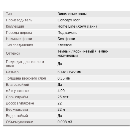
Тип
Виниловые полы
Производитель
ConceptFloor
Коллекция
Home Line (Хоум Лайн)
Порода дерева
Под камень
Наличие фаски
Без фаски
Тип соединения
Клеевое
Темный / Коричневый / Темно-
Оттенок
коричневый
Подходит для теплого
Да
пола
Размер
609x305х2 мм
Толщина верхнего слоя
0,35 мм
Влагостойкий
Да
м2 в упаковке
4.09
Срок службы
25 лет
Досок в упаковке
22
Вес упаковки
22 кг
Водостойкий
Да
Объем упаковки
0.008 м3