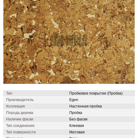
Тип
Пробковое покрытие (Пробка)
Производитель
Egen
Коллекция
Настенная пробка
Порода дерева
Пробка
Наличие фаски
Без фаски
Тип соединения
Клеевая
Тип поверхности
Матовая