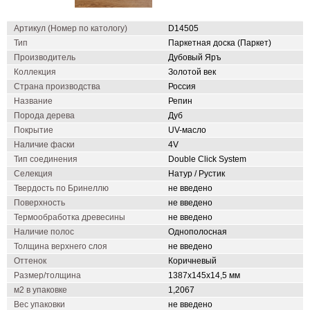
Артикул (Номер по катологу)
D14505
Тип
Паркетная доска (Паркет)
Производитель
Дубовый Яръ
Коллекция
Золотой век
Страна производства
Россия
Название
Репин
Порода дерева
Дуб
Покрытие
UV-масло
Наличие фаски
4V
Тип соединения
Double Click System
Селекция
Натур / Рустик
Твердость по Бринеллю
не введено
Поверхность
не введено
Термообработка древесины
не введено
Наличие полос
Однополосная
Толщина верхнего слоя
не введено
Оттенок
Коричневый
Размер/толщина
1387х145х14,5 мм
м2 в упаковке
1,2067
Вес упаковки
не введено