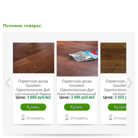
Похожие товары:
Паркетная доска
Паркетная доска
Паркетная доска
Goodwin
Goodwin
Goodwin
Однополосная Дуб
Однополосная Дуб
Однополосная Дуб
состаренный Викинг
Роял брашированный
Ноблесс
Цена:
3 680
руб./м2
Цена:
3 490
руб./м2
Цена:
3 420
руб./м
брашированный
Купить
Купить
Купить
Отложить
Отложить
Отложить