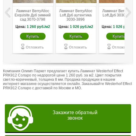
Ламинат BerryAlloc
Ламинат BerryAlloc
Ламинат BerryAlloc
Exquisite Дуб зимний
Loft Дуб аутентика
Loft Дуб 3030-2915
сад 3070-3798
3030-3896
Цена:
1 260
руб./м2
Цена:
1 026
руб./м2
Цена:
1 026
руб./м
Купить
Купить
Купить
Отложить
Отложить
Отложить
Компания Олимп Паркет предлагает купить Ламинат Westerhof Effect
PRK912 Соларо по недорогой цене 1 260 руб. за м2. Цвет покрытия
светло-коричневый, толщина 8 мм. Продажа продукции в нашем
интернет-магазине осуществляется онлайн. Заказывайте Westerhof Effect
PRK912 Соларо с доставкой по Москве и МО.
Закажите обратный
звонок