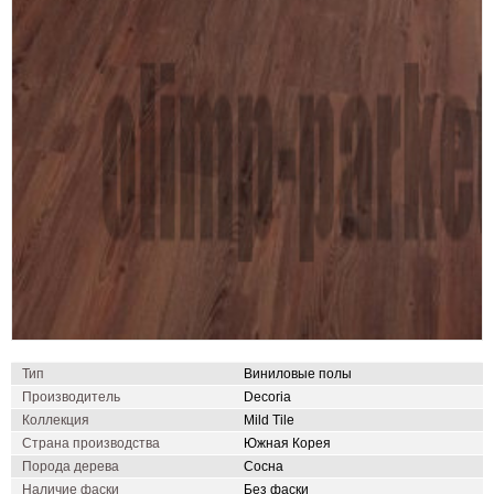
Тип
Виниловые полы
Производитель
Decoria
Коллекция
Mild Tile
Страна производства
Южная Корея
Порода дерева
Сосна
Наличие фаски
Без фаски