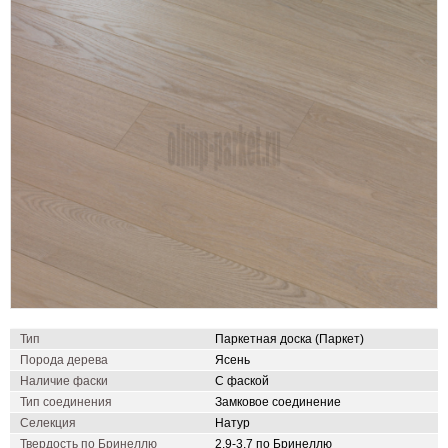
Тип
Паркетная доска (Паркет)
Порода дерева
Ясень
Наличие фаски
С фаской
Тип соединения
Замковое соединение
Селекция
Натур
Твердость по Бринеллю
2,9-3,7 по Бринеллю