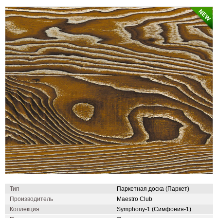
Тип
Паркетная доска (Паркет)
Производитель
Maestro Club
Коллекция
Symphony-1 (Симфония-1)