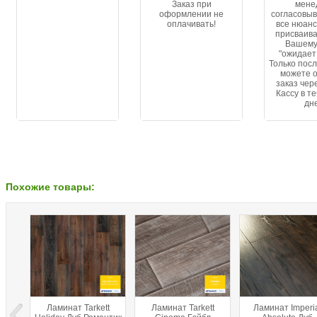
Заказ при
мене
оформлении не
согласовыв
оплачивать!
все нюанс
присваива
Вашему
"ожидает
Только посл
можете 
заказ чер
Кассу в т
дн
Похожие товары:
Ламинат Tarkett
Ламинат Tarkett
Ламинат Imperi