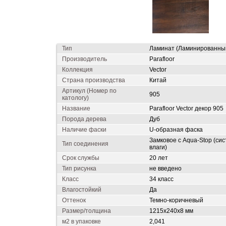
Тип
Ламинат (Ламинированны
Производитель
Parafloor
Коллекция
Vector
Страна производства
Китай
Артикул (Номер по
905
катологу)
Название
Parafloor Vector декор 905
Порода дерева
Дуб
Наличие фаски
U-образная фаска
Замковое с Aqua-Stop (си
Тип соединения
влаги)
Срок службы
20 лет
Тип рисунка
не введено
Класс
34 класс
Влагостойкий
Да
Оттенок
Темно-коричневый
Размер/толщина
1215х240х8 мм
м2 в упаковке
2,041