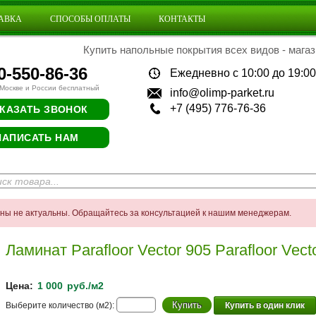
АВКА
СПОСОБЫ ОПЛАТЫ
КОНТАКТЫ
Купить напольные покрытия всех видов - магаз
0-550-86-36
Ежедневно с 10:00 до 19:00
 Москве и России бесплатный
info@olimp-parket.ru
+7 (495) 776-76-36
КАЗАТЬ ЗВОНОК
НАПИСАТЬ НАМ
ены не актуальны. Обращайтесь за консультацией к нашим менеджерам.
Ламинат Parafloor Vector 905 Parafloor Vect
Цена:
1 000
руб./м2
Выберите количество (м2):
Купить в один клик