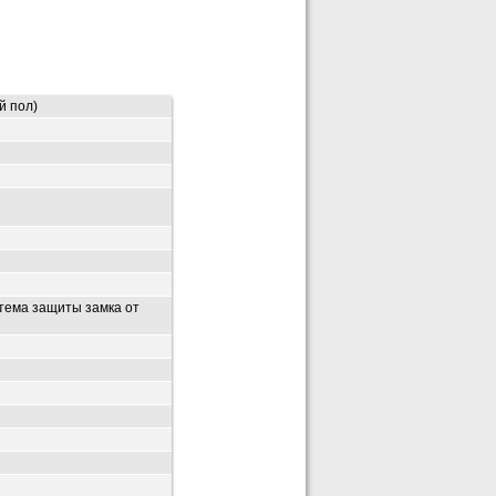
й пол)
стема защиты замка от