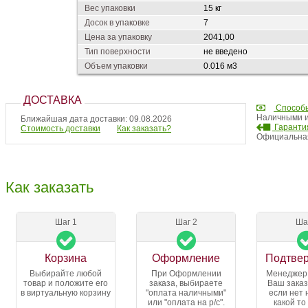
Вес упаковки
15 кг
Досок в упаковке
7
Цена за упаковку
2041,00
Тип поверхности
не введено
Объем упаковки
0.016 м3
ДОСТАВКА
Способ
Наличными и
Ближайшая дата доставки: 09.08.2026
Гарантия
Стоимость доставки
Как заказать?
Официальная
Как заказать
Шаг 1
Шаг 2
Ша
Корзина
Оформление
Подтве
Выбирайте любой
При Оформлении
Менеджер
товар и положите его
заказа, выбираете
Ваш заказ
в виртуальную корзину
"оплата наличными"
если нет 
или "оплата на р/с".
какой то