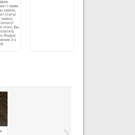
джер
ает с вами
ы заказа,
ет статус
 заказу
 оплату".
е этого, Вы
оплатить
ез Яндекс
ечении 3-х
ей.
al
Ламинат Hercules
Ламинат Egger 8/33
Ламинат Egger 12