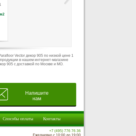
Hercules 833 Дуб
Classsic 4V Орех
Classic Дуб Сори
1
Каталонский HWC 317
Бедолло тёмный
коричневый EPL1
EPL175
/м2
Цена:
891
руб./м2
Цена:
758
руб./м2
Цена:
1 014
руб./
Купить
Купить
Купить
Отложить
Отложить
Отложить
rafloor Vector декор 905 по низкой цене 1
а продукции в нашем интернет-магазине
екор 905 с доставкой по Москве и МО.
Напишите
нам
Способы оплаты
Контакты
+7 (495) 776 76 36
Ежедневно с 10:00 до 19:00