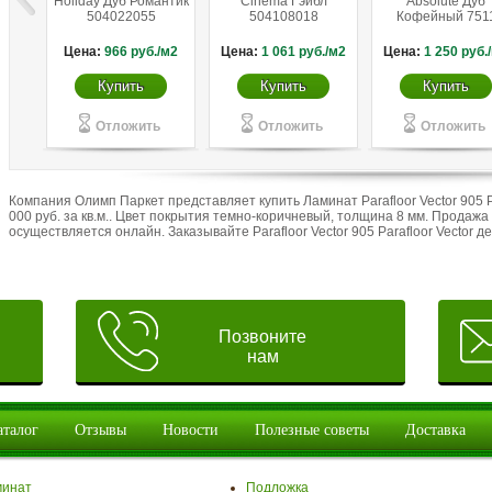
Holiday Дуб Романтик
Cinema Гэйбл
Absolute Дуб
504022055
504108018
Кофейный 751
Цена:
966
руб./м2
Цена:
1 061
руб./м2
Цена:
1 250
руб.
Купить
Купить
Купить
Отложить
Отложить
Отложить
Компания Олимп Паркет представляет купить Ламинат Parafloor Vector 905 Pa
000 руб. за кв.м.. Цвет покрытия темно-коричневый, толщина 8 мм. Продаж
осуществляется онлайн. Заказывайте Parafloor Vector 905 Parafloor Vector д
Позвоните
нам
аталог
Отзывы
Новости
Полезные советы
Доставка
минат
Подложка